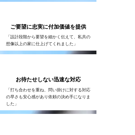
VOICE
#2
ご要望に忠実に
付加価値を提供
「設計段階から要望を細かく伝えて、私共の
想像以上の家に仕上げてくれました」
VOICE
#3
お待たせしない
​迅速な対応
「打ち合わせを重ね、問い掛けに対する対応
の早さも安心感があり依頼の決め手になりま
した」
VOICE
#4