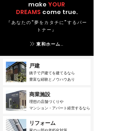
make
YOUR
DREAMS
come true.
『あなたの“夢をカタチに”するパー
トナー』
東和ホームとは
戸建
銚子で戸建てを建てるなら​
豊富な経験とノウハウあり
商業施設
理想の店舗づくりや
マンション・アパート経営するなら
リフォーム
家の一部や老朽化対策