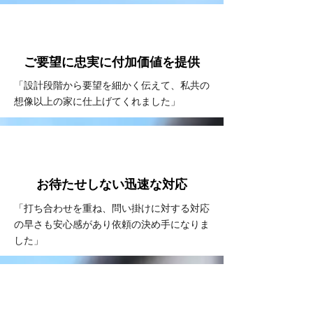
VOICE
#2
ご要望に忠実に
付加価値を提供
「設計段階から要望を細かく伝えて、私共の
想像以上の家に仕上げてくれました」
VOICE
#3
お待たせしない
​迅速な対応
「打ち合わせを重ね、問い掛けに対する対応
の早さも安心感があり依頼の決め手になりま
した」
VOICE
#4