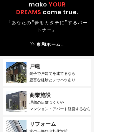
make
YOUR
DREAMS
come true.
『あなたの“夢をカタチに”するパー
トナー』
東和ホームとは
戸建
銚子で戸建てを建てるなら​
豊富な経験とノウハウあり
商業施設
理想の店舗づくりや
マンション・アパート経営するなら
リフォーム
家の一部や老朽化対策