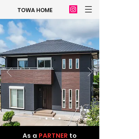
TOWA HOME
As a
PARTNER
to