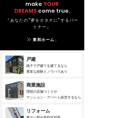
make
YOUR
DREAMS
come true.
『あなたの“夢をカタチに”するパー
トナー』
東和ホームとは
戸建
銚子で戸建てを建てるなら​
豊富な経験とノウハウあり
商業施設
理想の店舗づくりや
マンション・アパート経営するなら
リフォーム
家の一部や老朽化対策