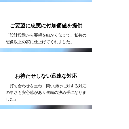
VOICE
#2
ご要望に忠実に
付加価値を提供
「設計段階から要望を細かく伝えて、私共の
想像以上の家に仕上げてくれました」
VOICE
#3
お待たせしない
​迅速な対応
「打ち合わせを重ね、問い掛けに対する対応
の早さも安心感があり依頼の決め手になりま
した」
VOICE
#4