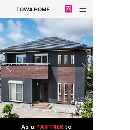
TOWA HOME
As a
PARTNER
to