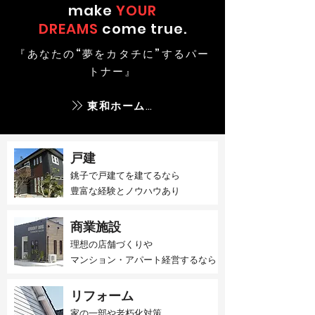
make
YOUR
DREAMS
come true.
『あなたの“夢をカタチに”するパー
トナー』
東和ホームとは
戸建
銚子で戸建てを建てるなら​
豊富な経験とノウハウあり
商業施設
理想の店舗づくりや
マンション・アパート経営するなら
リフォーム
家の一部や老朽化対策