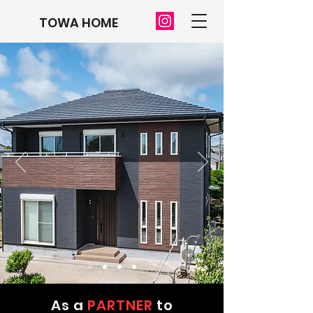
TOWA HOME
As a
PARTNER
to