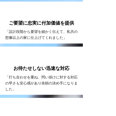
VOICE
#2
ご要望に忠実に
付加価値を提供
「設計段階から要望を細かく伝えて、私共の
想像以上の家に仕上げてくれました」
VOICE
#3
お待たせしない
​迅速な対応
「打ち合わせを重ね、問い掛けに対する対応
の早さも安心感があり依頼の決め手になりま
した」
VOICE
#4