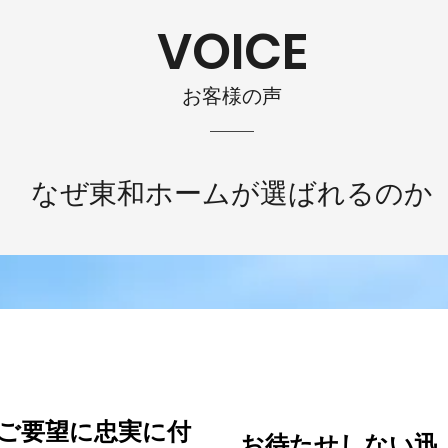
VOICE
お客様の声
なぜ東和ホームが選ばれるのか
VOICE#2
VOICE
#3
ご要望に忠実に
付
お待たせしない
​迅