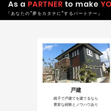
As a
PARTNER
to make
Y
『あなたの“夢をカタチに”するパートナー』
戸建
銚子で戸建てを建てるなら​
豊富な経験とノウハウあり