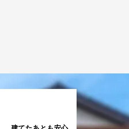
VOICE
#4
建てたあとも
​安心