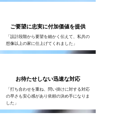
VOICE
#2
ご要望に忠実に
付加価値を提供
「設計段階から要望を細かく伝えて、私共の
想像以上の家に仕上げてくれました」
VOICE
#3
お待たせしない
​迅速な対応
「打ち合わせを重ね、問い掛けに対する対応
の早さも安心感があり依頼の決め手になりま
した」
VOICE
#4