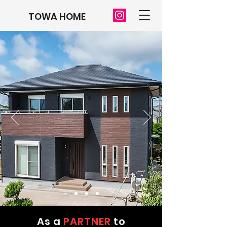
TOWA HOME
As a
PARTNER
to