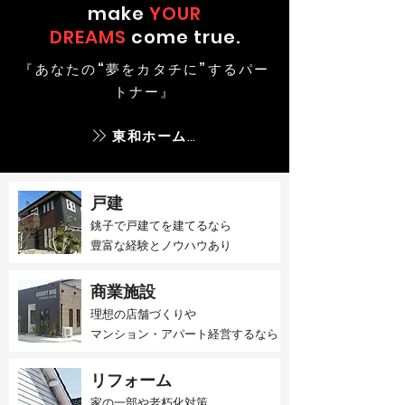
make
YOUR
DREAMS
come true.
『あなたの“夢をカタチに”するパー
トナー』
東和ホームとは
戸建
銚子で戸建てを建てるなら​
豊富な経験とノウハウあり
商業施設
理想の店舗づくりや
マンション・アパート経営するなら
リフォーム
家の一部や老朽化対策