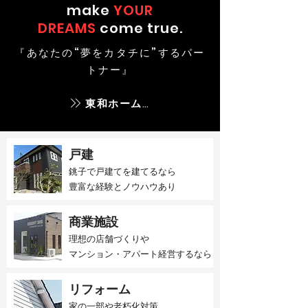
make
YOUR
DREAMS
come true.
『あなたの“夢をカタチに”するパー
トナー』
東和ホームとは
戸建
銚子で戸建てを建てるなら​
豊富な経験とノウハウあり
商業施設
理想の店舗づくりや
マンション・アパート経営するなら
リフォーム
家の一部や老朽化対策