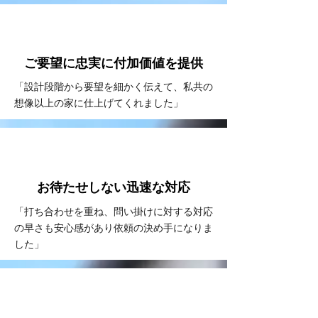
VOICE
#2
ご要望に忠実に
付加価値を提供
「設計段階から要望を細かく伝えて、私共の
想像以上の家に仕上げてくれました」
VOICE
#3
お待たせしない
​迅速な対応
「打ち合わせを重ね、問い掛けに対する対応
の早さも安心感があり依頼の決め手になりま
した」
VOICE
#4