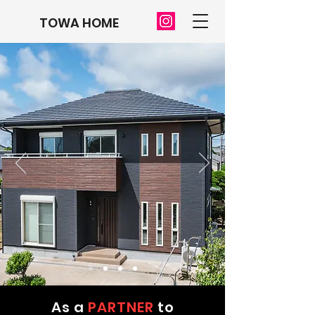
TOWA HOME
As a
PARTNER
to