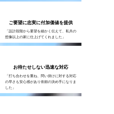
VOICE
#2
ご要望に忠実に
付加価値を提供
「設計段階から要望を細かく伝えて、私共の
想像以上の家に仕上げてくれました」
VOICE
#3
お待たせしない
​迅速な対応
「打ち合わせを重ね、問い掛けに対する対応
の早さも安心感があり依頼の決め手になりま
した」
VOICE
#4