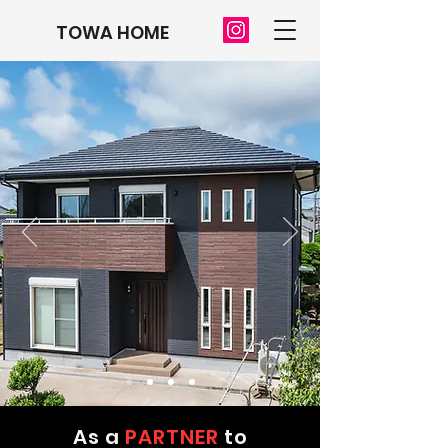
TOWA HOME
As a
PARTNER
to