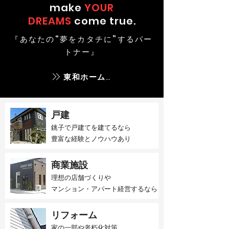
make
YOUR
DREAMS
come true.
『あなたの“夢をカタチに”するパー
トナー』
東和ホームとは
戸建
銚子で戸建てを建てるなら​
豊富な経験とノウハウあり
商業施設
理想の店舗づくりや
マンション・アパート経営するなら
リフォーム
家の一部や老朽化対策