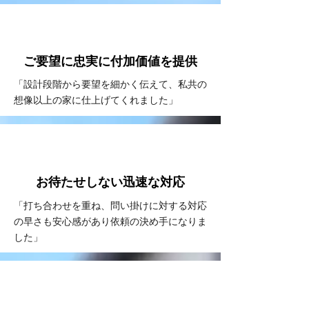
VOICE
#2
ご要望に忠実に
付加価値を提供
「設計段階から要望を細かく伝えて、私共の
想像以上の家に仕上げてくれました」
VOICE
#3
お待たせしない
​迅速な対応
「打ち合わせを重ね、問い掛けに対する対応
の早さも安心感があり依頼の決め手になりま
した」
VOICE
#4