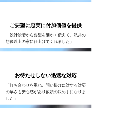
VOICE
#2
ご要望に忠実に
付加価値を提供
「設計段階から要望を細かく伝えて、私共の
想像以上の家に仕上げてくれました」
VOICE
#3
お待たせしない
​迅速な対応
「打ち合わせを重ね、問い掛けに対する対応
の早さも安心感があり依頼の決め手になりま
した」
VOICE
#4