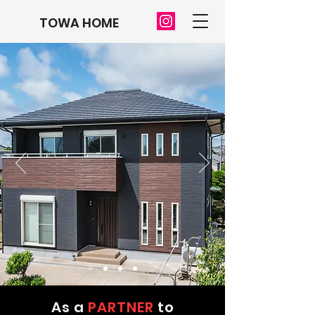
TOWA HOME
As a
PARTNER
to