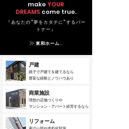
make
YOUR
DREAMS
come true.
『あなたの“夢をカタチに”するパー
トナー』
東和ホームとは
戸建
銚子で戸建てを建てるなら​
豊富な経験とノウハウあり
商業施設
理想の店舗づくりや
マンション・アパート経営するなら
リフォーム
家の一部や老朽化対策