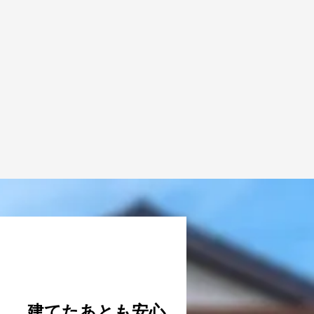
VOICE
#4
建てたあとも
​安心