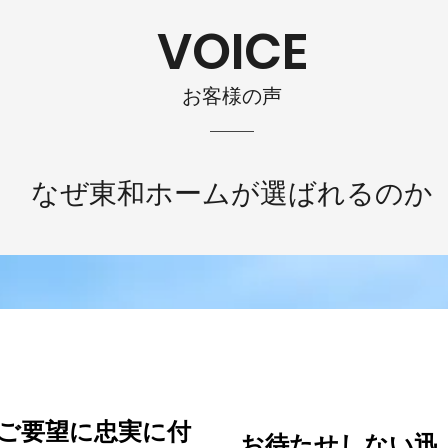
VOICE
お客様の声
なぜ東和ホームが選ばれるのか
VOICE#2
VOICE
#3
ご要望に忠実に
付
お待たせしない
​迅