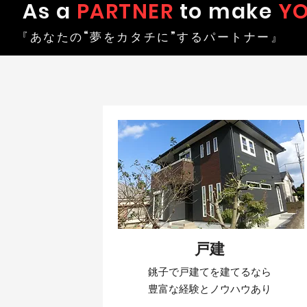
As a
PARTNER
to make
Y
『あなたの“夢をカタチに”するパートナー』
戸建
銚子で戸建てを建てるなら​
豊富な経験とノウハウあり