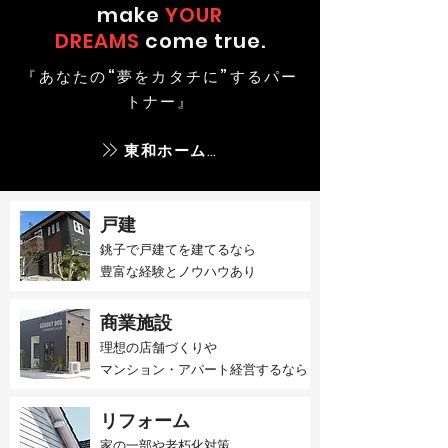
make
YOUR
DREAMS
come true.
『あなたの“夢をカタチに”するパー
トナー』
東和ホームとは
戸建
銚子で戸建てを建てるなら​
豊富な経験とノウハウあり
商業施設
理想の店舗づくりや
マンション・アパート経営するなら
リフォーム
家の一部や老朽化対策