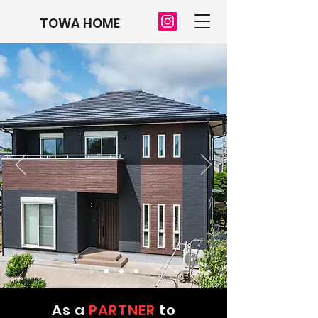
TOWA HOME
As a
PARTNER
to