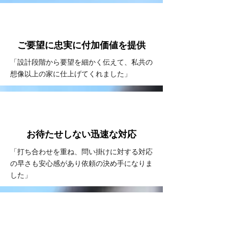
VOICE
#2
ご要望に忠実に
付加価値を提供
「設計段階から要望を細かく伝えて、私共の
想像以上の家に仕上げてくれました」
VOICE
#3
お待たせしない
​迅速な対応
「打ち合わせを重ね、問い掛けに対する対応
の早さも安心感があり依頼の決め手になりま
した」
VOICE
#4