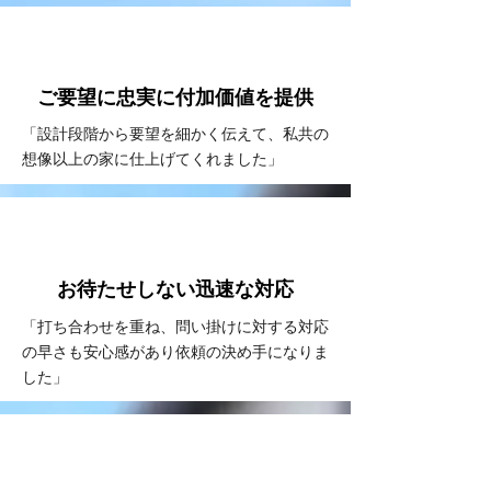
VOICE
#2
ご要望に忠実に
付加価値を提供
「設計段階から要望を細かく伝えて、私共の
想像以上の家に仕上げてくれました」
VOICE
#3
お待たせしない
​迅速な対応
「打ち合わせを重ね、問い掛けに対する対応
の早さも安心感があり依頼の決め手になりま
した」
VOICE
#4