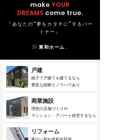
make
YOUR
DREAMS
come true.
『あなたの“夢をカタチに”するパー
トナー』
東和ホームとは
戸建
銚子で戸建てを建てるなら​
豊富な経験とノウハウあり
商業施設
理想の店舗づくりや
マンション・アパート経営するなら
リフォーム
家の一部や老朽化対策