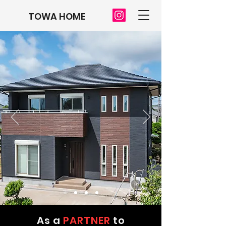
TOWA HOME
As a
PARTNER
to